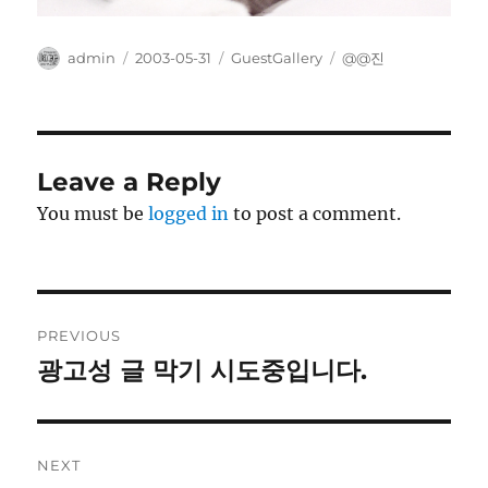
Author
Posted
Categories
Tags
admin
2003-05-31
GuestGallery
@@진
on
Leave a Reply
You must be
logged in
to post a comment.
Post
PREVIOUS
navigation
광고성 글 막기 시도중입니다.
Previous
post:
NEXT